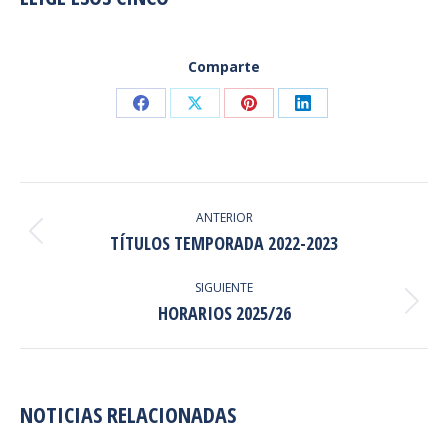
Comparte
Share
Share
Share
Share
on
on
on
on
Facebook
X
Pinterest
LinkedIn
NAVEGACIÓN
ENTRE
ANTERIOR
Publicación
TÍTULOS TEMPORADA 2022-2023
PUBLICACIONES
anterior:
SIGUIENTE
Publicación
HORARIOS 2025/26
siguiente:
NOTICIAS RELACIONADAS