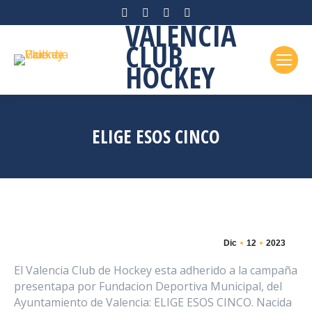
Facebook
Instagram
X
YouTube
VALENCIA
page
page
page
page
CLUB
opens
opens
opens
opens
HOCKEY
in
in
in
in
new
new
new
new
window
window
window
window
ELIGE ESOS CINCO
Dic
12
2023
El Valencia Club de Hockey esta adherido a la campaña
presentapa por Fundacion Deportiva Municipal, del
Ayuntamiento de Valencia: ELIGE ESOS CINCO. Nacida