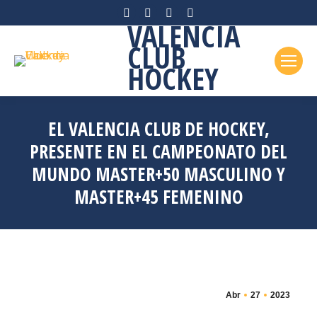
Facebook
Instagram
X
YouTube
VALENCIA
page
page
page
page
CLUB
opens
opens
opens
opens
HOCKEY
in
in
in
in
new
new
new
new
window
window
window
window
EL VALENCIA CLUB DE HOCKEY,
PRESENTE EN EL CAMPEONATO DEL
MUNDO MASTER+50 MASCULINO Y
MASTER+45 FEMENINO
Abr
27
2023