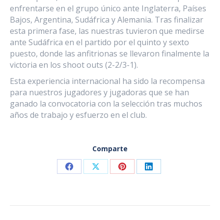
enfrentarse en el grupo único ante Inglaterra, Países
Bajos, Argentina, Sudáfrica y Alemania. Tras finalizar
esta primera fase, las nuestras tuvieron que medirse
ante Sudáfrica en el partido por el quinto y sexto
puesto, donde las anfitrionas se llevaron finalmente la
victoria en los shoot outs (2-2/3-1).
Esta experiencia internacional ha sido la recompensa
para nuestros jugadores y jugadoras que se han
ganado la convocatoria con la selección tras muchos
años de trabajo y esfuerzo en el club.
Comparte
Share
Share
Share
Share
on
on
on
on
Facebook
X
Pinterest
LinkedIn
NAVEGACIÓN