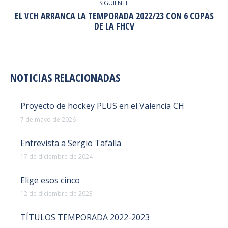
ENTRE
SIGUIENTE
EL VCH ARRANCA LA TEMPORADA 2022/23 CON 6 COPAS
PUBLICACIONES
Publicación
DE LA FHCV
siguiente:
NOTICIAS RELACIONADAS
Proyecto de hockey PLUS en el Valencia CH
7 de mayo de 2026
Entrevista a Sergio Tafalla
17 de diciembre de 2024
Elige esos cinco
12 de diciembre de 2023
TÍTULOS TEMPORADA 2022-2023