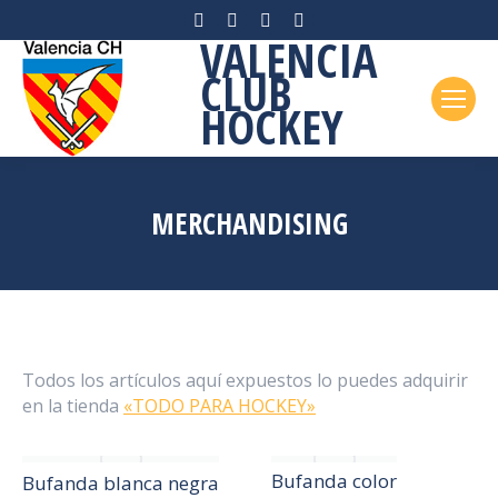
Facebook
Instagram
X
YouTube
VALENCIA
page
page
page
page
CLUB
opens
opens
opens
opens
in
in
in
in
HOCKEY
new
new
new
new
window
window
window
window
MERCHANDISING
Todos los artículos aquí expuestos lo puedes adquirir
en la tienda
«TODO PARA HOCKEY»
Bufanda color
Bufanda blanca negra